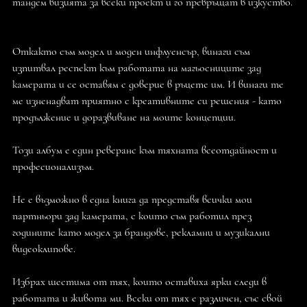
тандем визията за всеки проект и го превръщат в изкуство.
Откакто съм модел и моден инфлуенсър, винаги съм
изпитвал респект към работата на магьосниците зад
камерата и се оставям с доверие в ръцете им. И винаги те
ме изненадват приятно с креативните си решения - като
продължение и доразвиване на моите концепции.
Този албум е един реверанс към тяхната всеотдайност и
професионализъм.
Не е възможно в една книга да представя всички мои
партньори зад камерата, с които съм работил през
годините като модел за брандове, рекламни и музикални
видеоклипове.
Избрах шестима от тях, които оставиха ярки следи в
работата и живота ми. Всеки от тях е различен, със свой