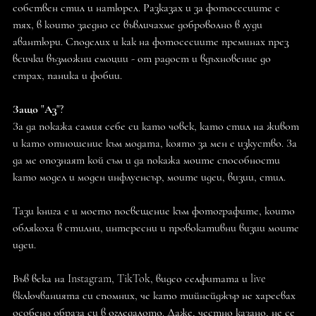
собствен стил и натюрел. Разказах и за фотосесиите с
тях, в които заедно се въвличахме доброволно в луди
авантюри. Споделих и как на фотосесиите преминах през
всички възможни емоции - от радост и вдъхновение до
страх, паника и фобии.
Защо "Аз"?
За да покажа самия себе си като човек, като стил на живот
и като отношение към модата, която за мен е изкуство. За
да ме опознаят кой съм и да покажа моите способности
като модел и моден инфлуенсър, моите идеи, визии, стил.
Тази книга е и моето посвещение към фотографите, които
облякоха в стилни, интересни и провокативни визии моите
идеи.
Във века на Instagram, TikTok, видео селфитата и live
включванията си спомних, че като тийнейджър не харесвах
особено образа си в огледалото. Даже, честно казано, не се