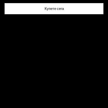
Купете сега
БЪДИ
ОТ ПЪРВИТЕ,
КОИТО
ПОЛУЧАВАТ НАЙ-