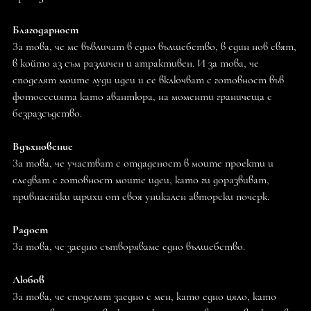
Благодарност
За това, че ме въвличат в едно вълшебство, в един нов свят,
в който аз съм различен и атрактивен. И за това, че
споделят моите луди идеи и се включват с готовност във
фотосесията като авантюра, на моменти граничеща с
безразсъдство.
Вдъхновение
За това, че участват с отдаденост в моите проекти и
следват с готовност моите идеи, като ги доразвиват,
привнасяйки щрихи от своя уникален авторски почерк.
Радост
За това, че заедно сътворяваме едно вълшебство.
Любов
За това, че споделят заедно с мен, като едно цяло, като