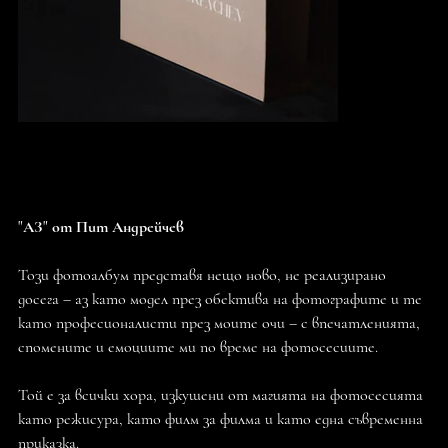
АЗ от Пит Андрейчев
Цена
43,00 щ.д.
"АЗ" от Пит Андрейчев
Този фотоалбум представя нещо ново, не реализирано
досега – аз като модел през обектива на фотографите и те
като професионалисти през моите очи – с впечатленията,
спомените и емоциите ми по време на фотосесиите.
Той е за всички хора, изкушени от магията на фотосесията
като режисура, като филм за филма и като една съвременна
приказка.