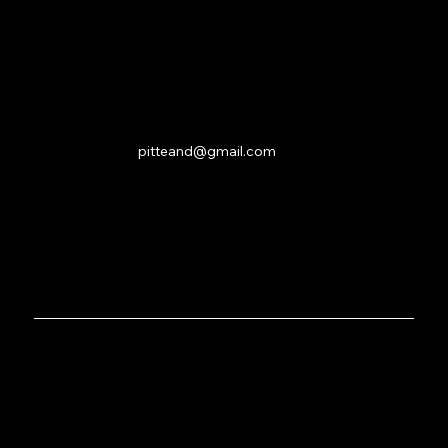
Instagram
Youtube
Контакт
pitteand@gmail.com
DM ми
© 2025 ПИТ АНДРЕЙЧЕВ