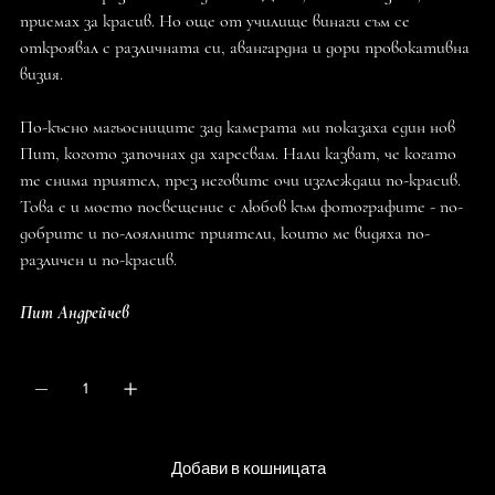
приемах за красив. Но още от училище винаги съм се
откроявал с различната си, авангардна и дори провокативна
визия.
По-късно магьосниците зад камерата ми показаха един нов
Пит, когото започнах да харесвам. Нали казват, че когато
те снима приятел, през неговите очи изглеждаш по-красив.
Това е и моето посвещение с любов към фотографите - по-
добрите и по-лоялните приятели, които ме видяха по-
различен и по-красив.
Пит Андрейчев
QUANTITY
Добави в кошницата