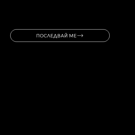
НОВИТЕ НОВИНИ
ПОСЛЕДВАЙ МЕ
Навигация
Начало
За мен
Социални
мрежи
Facebook