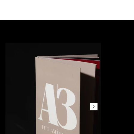
НАЧАЛО
/
АЗ от Пит Андрейчев